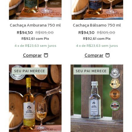
Cachaça Amburana 750 ml
Cachaça Bálsamo 750 ml
R$94,50
R$105,00
R$94,50
R$105,00
R$92,61
com
Pix
R$92,61
com
Pix
4
x de
R$23,63
sem juros
4
x de
R$23,63
sem juros
SEU PAI MERECE
SEU PAI MERECE