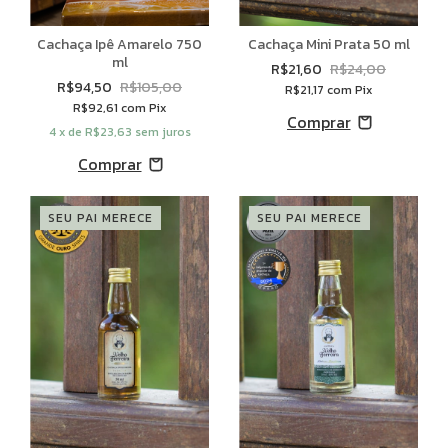
Cachaça Ipê Amarelo 750
Cachaça Mini Prata 50 ml
ml
R$21,60
R$24,00
R$94,50
R$105,00
R$21,17
com
Pix
R$92,61
com
Pix
4
x de
R$23,63
sem juros
SEU PAI MERECE
SEU PAI MERECE