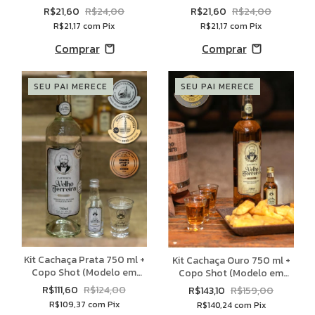
R$21,60
R$24,00
R$21,60
R$24,00
R$21,17
com
Pix
R$21,17
com
Pix
SEU PAI MERECE
SEU PAI MERECE
Kit Cachaça Prata 750 ml +
Kit Cachaça Ouro 750 ml +
Copo Shot (Modelo em
Copo Shot (Modelo em
estoque) + Mini Prata 50 ml
estoque) + Mini Ouro 50 ml
R$111,60
R$124,00
R$143,10
R$159,00
R$109,37
com
Pix
R$140,24
com
Pix