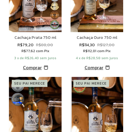
Cachaça Prata 750 ml
Cachaça Ouro 750 ml
R$79,20
R$88,00
R$114,30
R$127,00
R$77,62
com
Pix
R$112,01
com
Pix
3
x de
R$26,40
sem juros
4
x de
R$28,58
sem juros
SEU PAI MERECE
SEU PAI MERECE