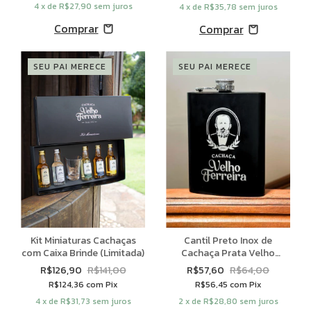
4
x de
R$27,90
sem juros
4
x de
R$35,78
sem juros
SEU PAI MERECE
SEU PAI MERECE
Cantil Preto Inox de
Kit Miniaturas Cachaças
Cachaça Prata Velho
com Caixa Brinde (Limitada)
Ferreira
R$57,60
R$64,00
R$126,90
R$141,00
R$56,45
com
Pix
R$124,36
com
Pix
2
x de
R$28,80
sem juros
4
x de
R$31,73
sem juros