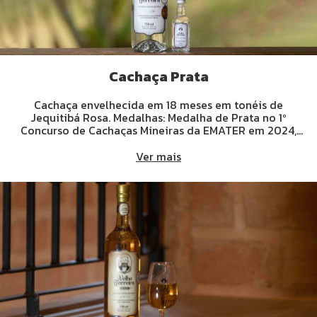
Cachaça Prata
Cachaça envelhecida em 18 meses em tonéis de
Jequitibá Rosa. Medalhas: Medalha de Prata no 1º
Concurso de Cachaças Mineiras da EMATER em 2024,
Medalha de Bronze no Brasil Spirits Cup 24 em 2024,
Medalha de Ouro no maior concurso Mundial de
Ver mais
destilados, o Spirits Selection em 2023 e Medalha de
Prata no maior concurso Mundial de destilados, o
Spirits Selection em 2022.