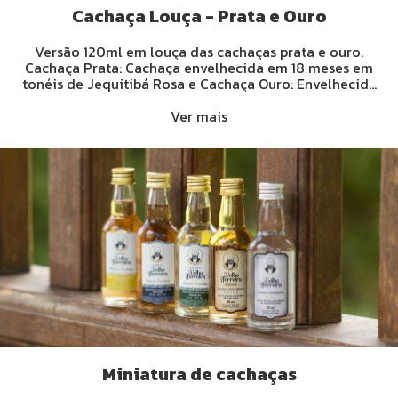
Cachaça Louça - Prata e Ouro
Versão 120ml em louça das cachaças prata e ouro.
Cachaça Prata: Cachaça envelhecida em 18 meses em
tonéis de Jequitibá Rosa e Cachaça Ouro: Envelhecida
com 42 meses de maturação, sendo 18 meses em tonéis
de Jequitibá Rosa e 24 meses em barris de Carvalho
Ver mais
Europeu.
Miniatura de cachaças