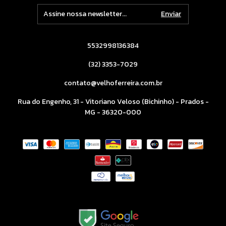
5532998136384
(32) 3353-7029
contato@velhoferreira.com.br
Rua do Engenho, 31 - Vitoriano Veloso (Bichinho) - Prados -
MG - 36320-000