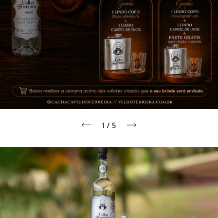
1
/
5