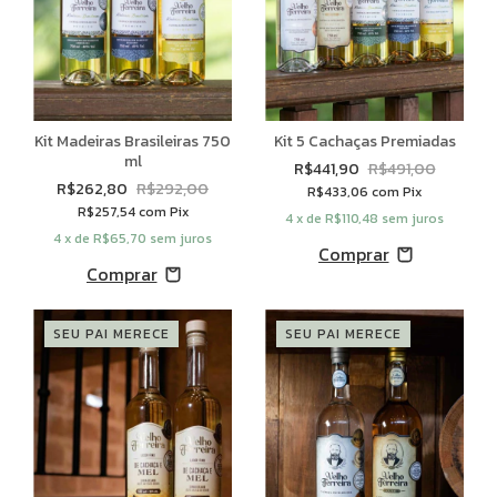
Kit Madeiras Brasileiras 750
Kit 5 Cachaças Premiadas
ml
R$441,90
R$491,00
R$262,80
R$292,00
R$433,06
com
Pix
R$257,54
com
Pix
4
x de
R$110,48
sem juros
4
x de
R$65,70
sem juros
SEU PAI MERECE
SEU PAI MERECE