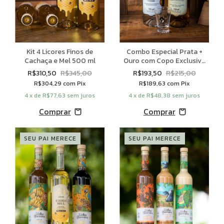
Kit 4 Licores Finos de
Combo Especial Prata +
Cachaça e Mel 500 ml
Ouro com Copo Exclusivo
de Brinde
R$310,50
R$345,00
R$193,50
R$215,00
R$304,29
com
Pix
R$189,63
com
Pix
4
x de
R$77,63
sem juros
4
x de
R$48,38
sem juros
SEU PAI MERECE
SEU PAI MERECE