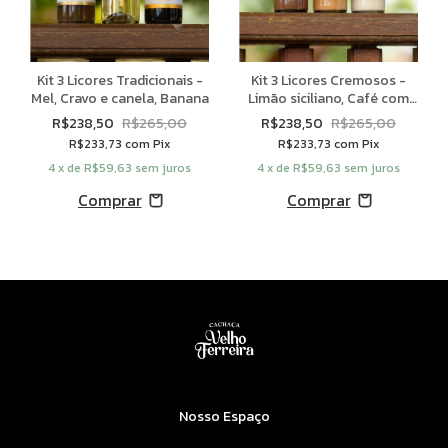
Kit 3 Licores Tradicionais -
Kit 3 Licores Cremosos -
Mel, Cravo e canela, Banana
Limão siciliano, Café com
chocolate, Doce de leite
R$238,50
R$265,00
R$238,50
R$265,00
R$233,73
com
Pix
R$233,73
com
Pix
4
x de
R$59,63
sem juros
4
x de
R$59,63
sem juros
Nosso Espaço